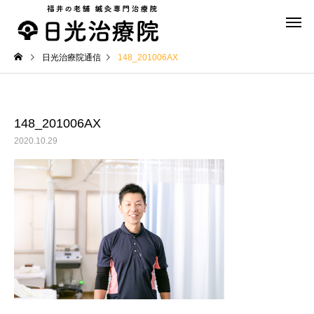
日光治療院通信
148_201006AX
148_201006AX
2020.10.29
スポーツ鍼灸
美容鍼
おススメグッズ
おススメグッズ
ザコザーラ「ZacoZala」
ザコザーラ「ZacoZala
【Slim(スリム）】
【Dome（ドーム）】