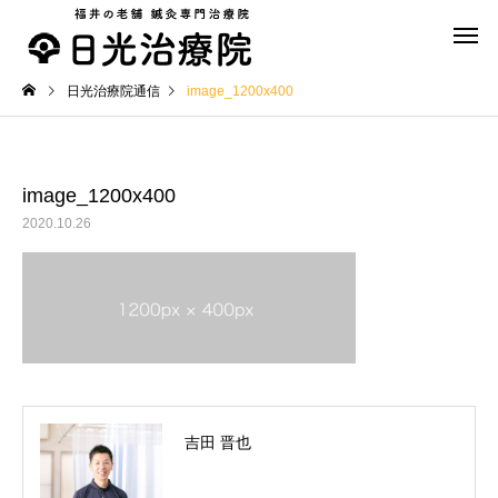
日光治療院通信
image_1200x400
image_1200x400
2020.10.26
スポーツ鍼灸
美容鍼
おススメグッズ
おススメグッズ
ザコザーラ「ZacoZala」
ザコザーラ「ZacoZala
【Slim(スリム）】
【Dome（ドーム）】
吉田 晋也