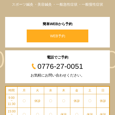
スポーツ鍼灸
美容鍼灸
一般急性症状
一般慢性症状
簡単WEBから予約
WEB予約
電話でご予約
0776-27-0051
お気軽にお問い合わせください。
時間
月
火
水
木
金
土
日
9:00
~
〇
休診
〇
〇
休診
〇
休診
11:30
15:00
~
〇
〇
〇
休診
〇
休診
休診