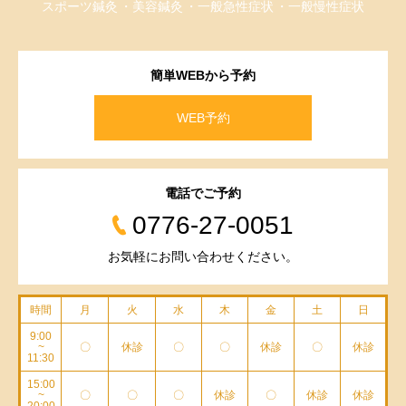
スポーツ鍼灸
美容鍼灸
一般急性症状
一般慢性症状
簡単WEBから予約
WEB予約
電話でご予約
0776-27-0051
お気軽にお問い合わせください。
時間
月
火
水
木
金
土
日
9:00
~
〇
休診
〇
〇
休診
〇
休診
11:30
15:00
~
〇
〇
〇
休診
〇
休診
休診