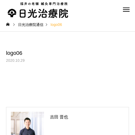
日光治療院通信
logo06
logo06
2020.10.29
スポーツ鍼灸
美容鍼
おススメグッズ
おススメグッズ
ザコザーラ「ZacoZala」
ザコザーラ「ZacoZala
【Slim(スリム）】
【Dome（ドーム）】
吉田 晋也