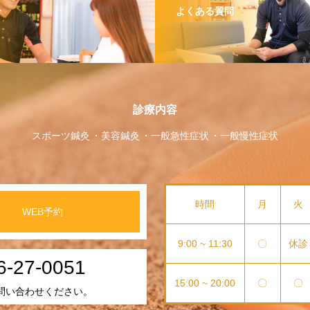
介
よくある質問
診療内容
スポーツ鍼灸
美容鍼灸
一般急性症状
一般慢性症状
時間
月
火
WEB予約
9:00 ~ 11:30
〇
休診
6-27-0051
15:00 ~ 20:00
〇
〇
問い合わせください。