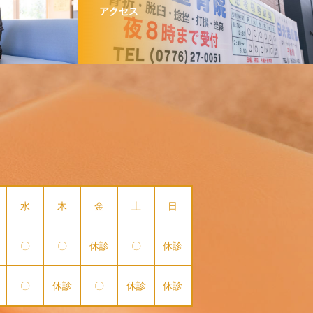
アクセス
水
木
金
土
日
〇
〇
休診
〇
休診
〇
休診
〇
休診
休診