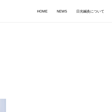
HOME
NEWS
日光鍼灸について
美容鍼灸
一般急性症状
おススメグッズ
おススメグッズ
ザコザーラ「ZacoZala」
ビセイケイマスク
【Dome（ドーム）】