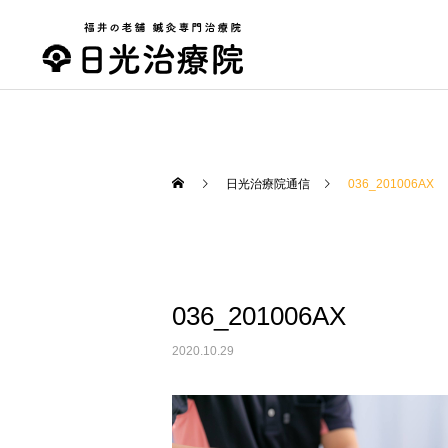
日光治療院通信
036_201006AX
スポーツ鍼灸
おススメグッズ
ザコザーラ「ZacoZala」
036_201006AX
【Slim(スリム）】
2020.10.29